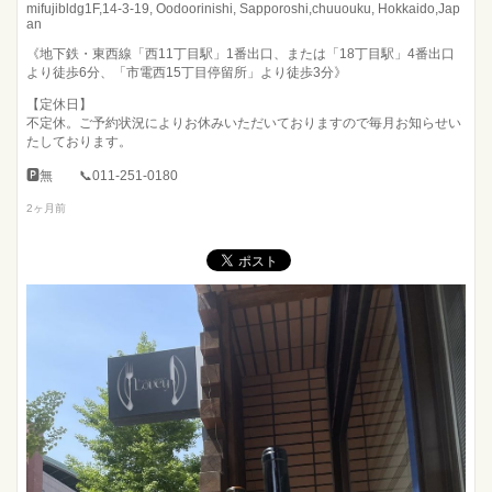
mifujibldg1F,14-3-19, Oodoorinishi, Sapporoshi,chuuouku, Hokkaido,Jap
an
《地下鉄・東西線「西11丁目駅」1番出口、または「18丁目駅」4番出口
より徒歩6分、「市電西15丁目停留所」より徒歩3分》
【定休日】
不定休。ご予約状況によりお休みいただいておりますので毎月お知らせい
たしております。
🅿︎無 📞011-251-0180
2ヶ月前