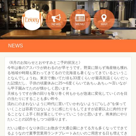
NEWS
MENU
MAP
NEWS
《6月のお知らせとおやすみとご予約状況と》
今年は春のアスパラが終わるのが早そうです。野菜に限らず海産物も獲れ
る地域や時期も変わってきてるので北海道も暑くなってきているというこ
となんでしょうね。東京で働いてた頃も33度くらいが最高気温くらいだっ
た記憶だし、子供の頃夏休みに25〜6度くらいであちぃあちぃ〜言いなが
ら甲子園みてたのが懐かしく思います。
天候もうですが身の回りを取り巻く何もかもが急速に変化していくのを目
の当たりにすることも多い昨今、
流れにのまれないように時代に置いていかれないように"らしさ"を保って
いくことは容易ではないように感じたりもしてますが必要以上に肉付けす
ることなく上手く削ぎ落としてやっていこうかと思います。将来的にやり
たいことの試作をしつつ頑張ります。
だいぶ暖かくなり休日にお散歩で大通公園にきてる方も多くなってできて
るようなので夏季営業用ランチプレートみたいのご用意する日も増えてき