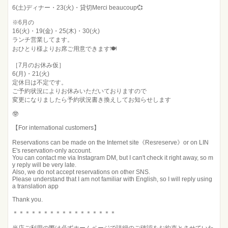
6(土)ディナー・23(火)・貸切Merci beaucoup💞
※6月の
16(火)・19(金)・25(木)・30(火)
ランチ営業してます。
おひとり様よりお席ご用意できます🍽️
［7月のお休み仮］
6(月)・21(火)
定休日は不定です。
ご予約状況によりお休みいただいておりますので
変更になりましたら予約状況書き換えしてお知らせします
🤓
【For international customers】
Reservations can be made on the Internet site《Resreserve》or on LIN
E's reservation-only account.
You can contact me via Instagram DM, but I can't check it right away, so m
y reply will be very late.
Also, we do not accept reservations on other SNS.
Please understand that I am not familiar with English, so I will reply using
a translation app
Thank you.
＊＊＊＊＊＊＊＊＊＊＊＊＊＊＊＊＊