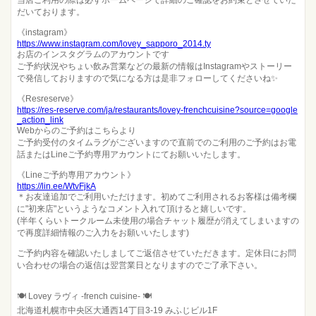
当店ご利用の際は必ずホームページで詳細のご確認をお約束とさせていた
だいております。
《instagram》
https://www.instagram.com/lovey_sapporo_2014.ty
お店のインスタグラムのアカウントです
ご予約状況やちょい飲み営業などの最新の情報はInstagramやストーリー
で発信しておりますので気になる方は是非フォローしてくださいね✨
《Resreserve》
https://res-reserve.com/ja/restaurants/lovey-frenchcuisine?source=google
_action_link
Webからのご予約はこちらより
ご予約受付のタイムラグがございますので直前でのご利用のご予約はお電
話またはLineご予約専用アカウントにてお願いいたします。
《Lineご予約専用アカウント》
https://lin.ee/WtvFjkA
＊お友達追加でご利用いただけます。初めてご利用されるお客様は備考欄
に"初来店"というようなコメント入れて頂けると嬉しいです。
(半年くらいトークルーム未使用の場合チャット履歴が消えてしまいますの
で再度詳細情報のご入力をお願いいたします)
ご予約内容を確認いたしましてご返信させていただきます。定休日にお問
い合わせの場合の返信は翌営業日となりますのでご了承下さい。
🍽️ Lovey ラヴィ -french cuisine- 🍽️
北海道札幌市中央区大通西14丁目3-19 みふじビル1F