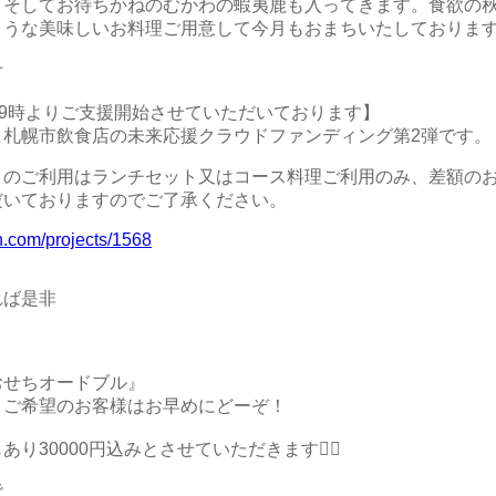
、そしてお待ちかねのむかわの蝦夷鹿も入ってきます。食欲の
ような美味しいお料理ご用意して今月もおまちいたしておりま
せ
日9時よりご支援開始させていただいております】
・札幌市飲食店の未来応援クラウドファンディング第2弾です。
トのご利用はランチセット又はコース料理ご利用のみ、差額の
だいておりますのでご了承ください。
n.com/projects/1568
れば是非
おせちオードブル』
。ご希望のお客様はお早めにどーぞ！
り30000円込みとさせていただきます🙇‍♂️
で