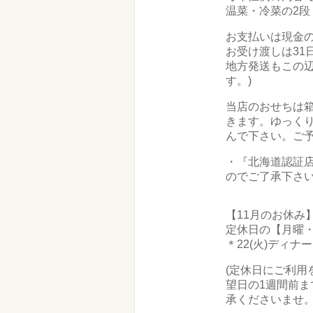
温菜・冷菜の2段
お支払いは現金
お受け渡しは31日
地方発送もこの辺
す。)
当店のおせちは
きます。ゆっく
んで下さい。ご
・『北海道認証
のでご了承下さ
【11月のお休み
定休日の【月曜・
＊22(火)ディ
(定休日にご利用
望日の1週間前
承くださいませ。