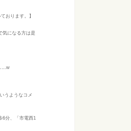
いております。】
ので気になる方は是
……w
というようなコメ
歩6分、「市電西1