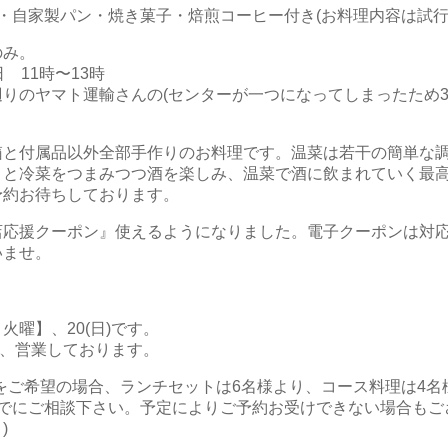
・自家製パン・焼き菓子・焙煎コーヒー付き(お料理内容は試行
のみ。
 11時〜13時
りのヤマト運輸さんの(センターが一つになってしまったため3
箱と付属品以外全部手作りのお料理です。温菜は若干の簡単な
りと冷菜をつまみつつ酒を楽しみ、温菜で酒に飲まれていく最
予約お待ちしております。
店応援クーポン』使えるようになりました。電子クーポンは対
いませ。
】
火曜】、20(日)です。
ナー、営業しております。
をご希望の場合、ランチセットは6名様より、コース料理は4名
までにご相談下さい。予定によりご予約お受けできない場合もご
)