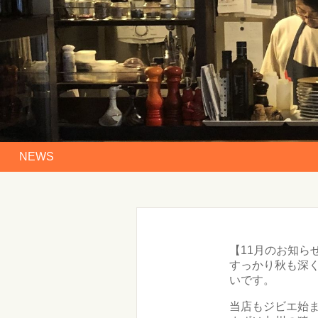
NEWS
【11月のお知ら
すっかり秋も深
いです。
当店もジビエ始