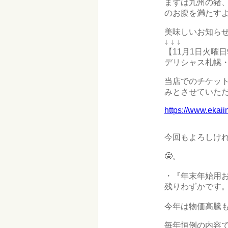
まずは九州の猪
のお腹を満たす
美味しいお知ら
↓ ↓ ↓
【11月1日火曜
デリシャス札幌
当店でのチケッ
みとさせていた
https://www.ekaii
⁡今回もよろしけ
🤓。
・『年末年始用
残りわずかです
今年は物価高騰もあ
毎年恒例の内容