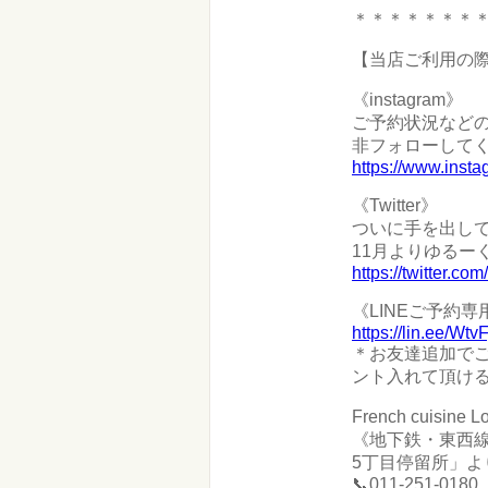
＊＊＊＊＊＊＊
【当店ご利用の
《instagram》
ご予約状況などの
非フォローしてく
https://www.inst
《Twitter》
ついに手を出し
11月よりゆるー
https://twitter.
《LINEご予約
https://lin.ee/Wtv
＊お友達追加でご
ント入れて頂け
French cuisin
《地下鉄・東西線
5丁目停留所」よ
📞011-251-0180