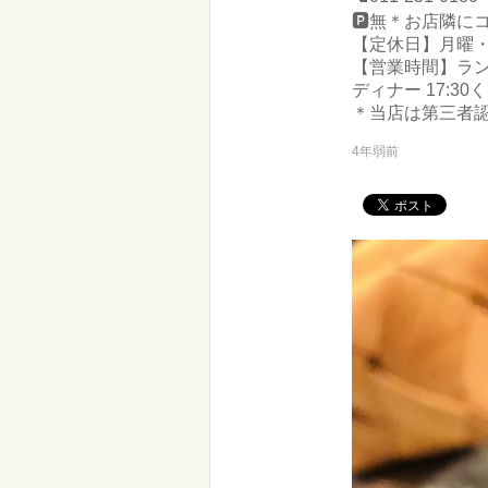
🅿︎無＊お店隣
【定休日】月曜
【営業時間】ランチ 
ディナー 17:30
＊当店は第三者
4年弱前