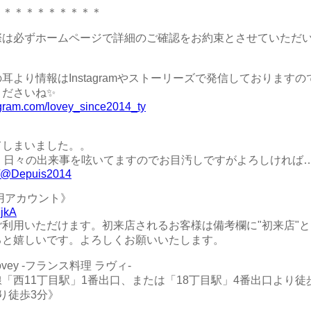
＊＊＊＊＊＊＊＊＊＊
際は必ずホームページで詳細のご確認をお約束とさせていただ
耳より情報はInstagramやストーリーズで発信しております
ださいね✨
agram.com/lovey_since2014_ty
てしまいました。。
く日々の出来事を呟いてますのでお目汚しですがよろしければ
com/@Depuis2014
専用アカウント》
FjkA
利用いただけます。初来店されるお客様は備考欄に"初来店"
ると嬉しいです。よろしくお願いいたします。
e Lovey -フランス料理 ラヴィ-
「西11丁目駅」1番出口、または「18丁目駅」4番出口より徒
り徒歩3分》