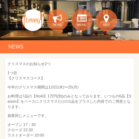
NEWS
MENU
MAP
NEWS
クリスマスのお知らせ2つ
1つ目
【クリスマスコース】
今年のクリスマス期間は12/21(木)〜25(月)
お料理は7品の【Noël】1万円(別)のみとなっております。いつもの6品【S
aison】をベースにクリスマスだけの1品をプラスした内容でのご用意とな
ります。
昼夜同じメニューです。
オープン 17：30
クローズ 22:30
ラストオーダー 20:00