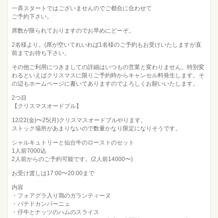
一斉スタートではございませんのでご都合に合わせて
ご予約下さい。
席数が限られておりますのでお早めにどーぞ。
2名様より。(席が空いてれいれば1名様のご予約もお受けいたしますが直
前までお待ち下さい。
その他ご利用につきましての詳細はいつもの営業と変わりません。特別変
わるといえばクリスマスに限りご予約時からキャンセル料発生します。そ
の辺もホームページに書いてありますのでよろしくお願いいたします。
2つ目
【クリスマスオードブル】
12/22(金)〜25(月)クリスマスオードブルやります。
ストック場所があまりないので数量かなり限定になりそうです。
シャルキュトリーと仙台牛のローストのセット
1人前7000込
2人前からのご予約可能です。(2人前14000〜)
お受け渡しは17:00〜20:00まで
内容
・フォアグラ入り鶏のガランティーヌ
・パテドカンパーニュ
・仔牛とナッツのハムのスライス