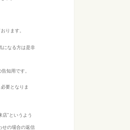
ております。
で気になる方は是非
どの告知用です。
も必要となりま
来店"というよう
わせの場合の返信