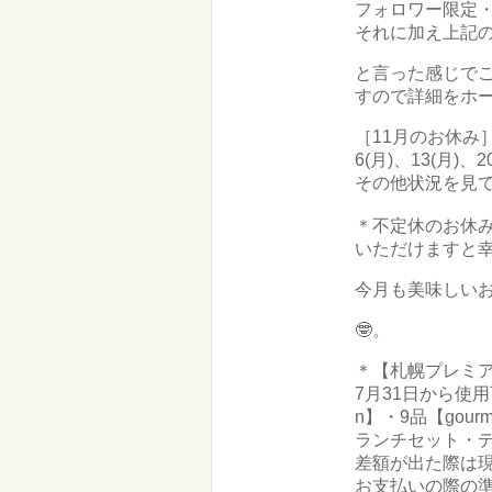
フォロワー限定・
それに加え上記
と言った感じで
すので詳細をホ
［11月のお休み
6(月)、13(月)、2
その他状況を見
＊不定休のお休み
いただけますと
今月も美味しい
🤓。
＊【札幌プレミ
7月31日から使
n】・9品【go
ランチセット・デ
差額が出た際は
お支払いの際の