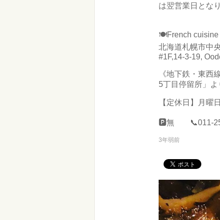
は翌営業日となり
🍽️French cui
北海道札幌市中央区
#1F,14-3-19, Ood
《地下鉄・東西線
5丁目停留所」よ
【定休日】月曜
🅿︎無 📞011-25
3年弱前