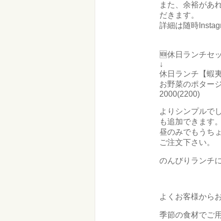
また、余裕があ
だきます。
詳細は随時Ins
🆕休日ランチセッ
↓
休日ランチ【蝦
お野菜のポター
2000(2200)
よりシンプルで
も追加できます
昼のみでもうちょ
ご注文下さい。
のんびりランチ
よくお客様から
季節の食材でご用意