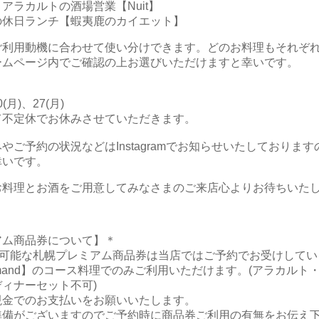
アラカルトの酒場営業【Nuit】
の休日ランチ【蝦夷鹿のカイエット】
ご利用動機に合わせて使い分けできます。どのお料理もそれぞ
ームページ内でご確認の上お選びいただけますと幸いです。
］
0(月)、27(月)
て不定休でお休みさせていただきます。
やご予約の状況などはInstagramでお知らせいたしておりま
幸いです。
お料理とお酒をご用意してみなさまのご来店心よりお待ちいた
アム商品券について】＊
用可能な札幌プレミアム商品券は当店ではご予約でお受けしている6
urmand】のコース料理でのみご利用いただけます。(アラカルト
ィナーセット不可)
現金でのお支払いをお願いいたします。
準備がございますのでご予約時に商品券ご利用の有無をお伝え