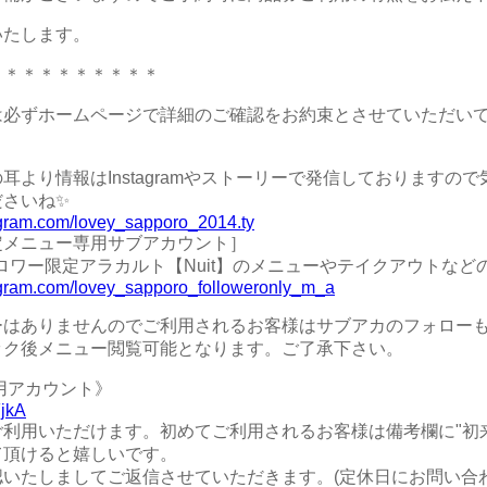
いたします。
＊＊＊＊＊＊＊＊＊＊
は必ずホームページで詳細のご確認をお約束とさせていただい
耳より情報はInstagramやストーリーで発信しておりますの
゙さいね✨
agram.com/lovey_sapporo_2014.ty
定メニュー専用サブアカウント］
のフォロワー限定アラカルト【Nuit】のメニューやテイクアウトな
agram.com/lovey_sapporo_followeronly_m_a
ーはありませんのでご利用されるお客様はサブアカのフォロー
ック後メニュー閲覧可能となります。ご了承下さい。
専用アカウント》
FjkA
利用いただけます。初めてご利用されるお客様は備考欄に"初
て頂けると嬉しいです。
認いたしましてご返信させていただきます。(定休日にお問い合