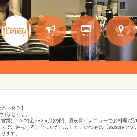
NEWS
MENU
MAP
せとお休み】
お知らせです。
業は12/22(金)〜25(月)の間、昼夜同じメニューでお料理7品10
スでご用意することにいたしました。いつもの【saison-セ
なります。