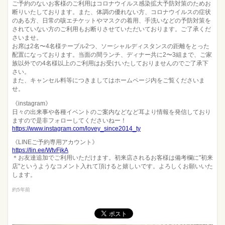
ご予約のないお客様のご利用はコロナウイルス感染拡大予防対策のためお
断りいたしております。また、体調の優れない方、コロナウイルスの症状
のある方、日常の咳エチケットやマスクの着用、手洗いなどの予防対策を
されていない方のご利用もお断りさせていただいております。ご了承くだ
さいませ。
お席は2名〜4名様テーブル2つ、ソーシャルディスタンスの距離をとった
配置になっております。当面の間ランチ、ディナー共に2〜3組まで、ご家
族以外での4名様以上のご利用はお受けいたしておりませんのでご了承下
さい。
また、キャンセル料等につきましてはホームページ内をご覧くださいま
せ。
《instagram》
日々の出来事や各種イベントのご案内などなど耳より情報を発信しており
ますので是非フォローしてくださいねー！
https://www.instagram.com/lovey_since2014_ty
《LINEご予約専用アカウント》
https://lin.ee/WtvFjkA
＊お友達追加でご利用いただけます。初来店されるお客様は備考欄に"初来
店"というようなコメント入れて頂けると嬉しいです。よろしくお願いいた
します。
約5年前