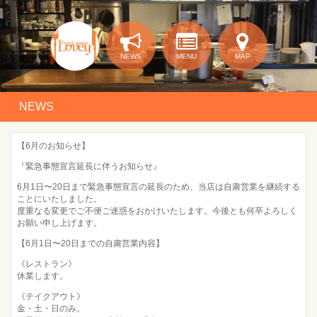
NEWS
MENU
MAP
NEWS
【6月のお知らせ】
『緊急事態宣言延長に伴うお知らせ』
6月1日〜20日まで緊急事態宣言の延長のため、当店は自粛営業を継続する
ことにいたしました。
度重なる変更でご不便ご迷惑をおかけいたします。今後とも何卒よろしく
お願い申し上げます。
【6月1日〜20日までの自粛営業内容】
《レストラン》
休業します。
《テイクアウト》
金・土・日のみ。